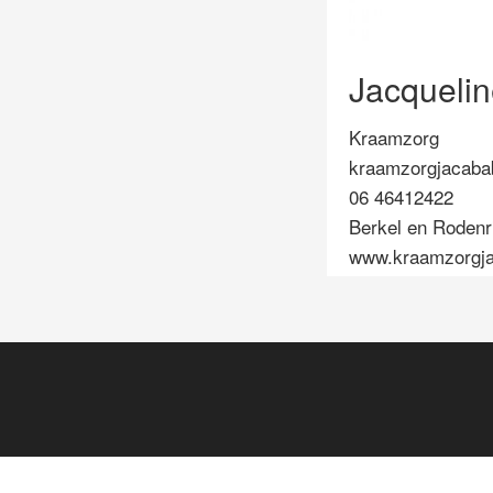
Jacquelin
Kraamzorg
kraamzorgjacab
06 46412422
Berkel en Rodenri
www.kraamzorgja